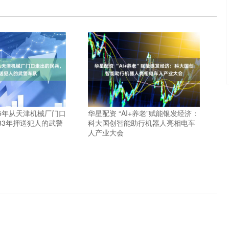
75年从天津机械厂门口
华星配资 “AI+养老”赋能银发经济：
83年押送犯人的武警
科大国创智能助行机器人亮相电车
人产业大会