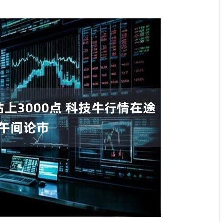
北证50
1132.27
2%
9.39
0.84%