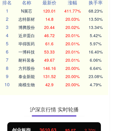
排名
名称
最新价
涨幅
换手率
1
N展芯
120.01
411.77%
68.23%
2
志特新材
14.8
20.03%
13.50%
3
博腾股份
20.44
20.02%
13.34%
4
近岸蛋白
46.72
20.01%
5.42%
5
毕得医药
61.6
20.01%
5.97%
6
一博科技
53.33
20.01%
16.40%
7
耐科装备
49.67
20.01%
6.06%
8
方邦股份
146.16
20.00%
6.64%
9
泰金新能
131.52
20.00%
23.08%
10
南模生物
42.9
20.00%
4.79%
沪深京行情 实时轮播
创业板指
3610.63
基
95.07
2.70%