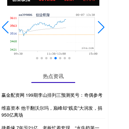
热点资讯
赢金配资网 199期李山排列三预测奖号：奇偶参考
维嘉资本 他干翻沃尔玛，巅峰却“贱卖”大润发，捐
950亿离场
捷希缘 7年亏21亿、老板忙着套现，“水牛奶第一