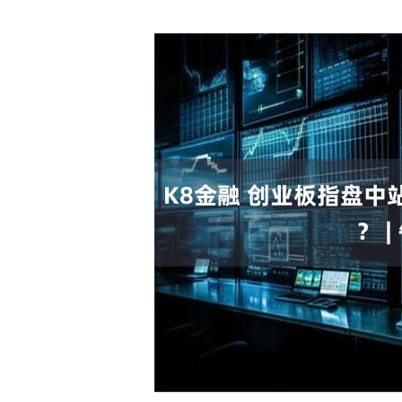
沪深300
4703.49
5.11
1.95%
52.18
1.1