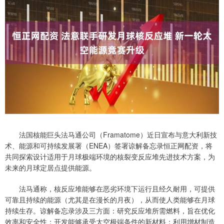
法国核能巨头法马通公司（Framatome）近日宣布与意大利新技
术、能源和可持续发展署（ENEA）签署谅解备忘录恒正网配资，将
共同探索设计适用于月球极端环境的核裂变反应堆先进技术方案，为
未来的月球定居点提供能源。
法马通称，核反应堆能够在恶劣环境下运行且经久耐用，可提供
可靠且持续的能源（尤其是在漫长的月夜），从而使人类能够在月球
持续生存。谅解备忘录涉及三方面：研究反应堆所需燃料，旨在优化
效率和安全性；开发能够承受太空极端条件的新材料；利用增材制造