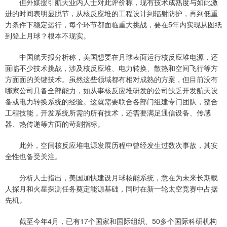
但外媒援引航天业内人士对此评价称，现有技术成熟度与如此激
进的时间表明显脱节，从核反应堆的工程设计到辐射防护，再到低重
力条件下稳定运行，每个环节都面临重大挑战，要在5年内实现从图纸
到登上月球？根本不现实。
中国航天报分析称，美国想要在月球表面运行核反应堆电源，还
面临不少技术挑战，涉及核反应堆、电力转换、散热和空间飞行等方
方面面的关键技术。虽然这些领域都有相对成熟的方案，但目前没有
哪家公司具备全部能力，如从事核反应堆研发的公司缺乏开发航天设
备或电力转换系统的经验。这就需要联合各部门组建专门团队，整合
工程技能，开发系统所需的所有技术，还需要满足通信设备、传感
器、热传递等方面的苛刻指标。
此外，空间核反应堆电源发展历程中曾经发生过数次事故，其安
全性也备受关注。
分析人士指出，美国加快建设月球核能系统，意在为未来长期载
人探月和火星探测任务奠定能源基础，同时在新一轮太空竞赛中占据
先机。
截至今年4月，已有17个国家和国际组织、50多个国际科研机构