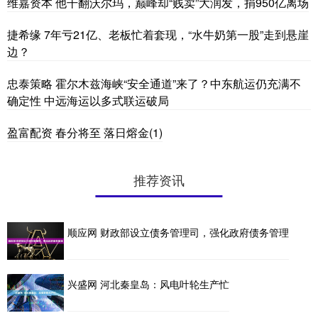
维嘉资本 他干翻沃尔玛，巅峰却“贱卖”大润发，捐950亿离场
捷希缘 7年亏21亿、老板忙着套现，“水牛奶第一股”走到悬崖
边？
忠泰策略 霍尔木兹海峡“安全通道”来了？中东航运仍充满不
确定性 中远海运以多式联运破局
盈富配资 春分将至 落日熔金(1)
推荐资讯
顺应网 财政部设立债务管理司，强化政府债务管理
兴盛网 河北秦皇岛：风电叶轮生产忙