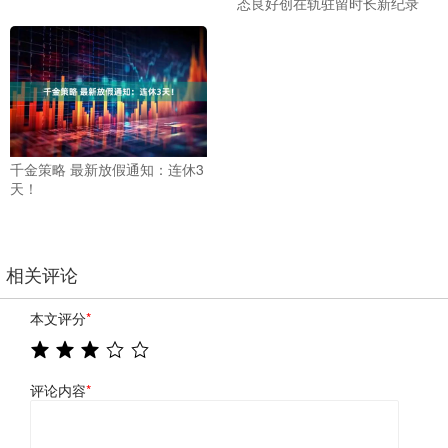
态良好创在轨驻留时长新纪录
千金策略 最新放假通知：连休3
天！
相关评论
本文评分
*
评论内容
*