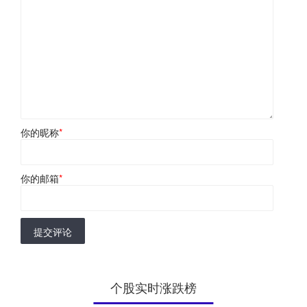
你的昵称
*
你的邮箱
*
提交评论
个股实时涨跌榜