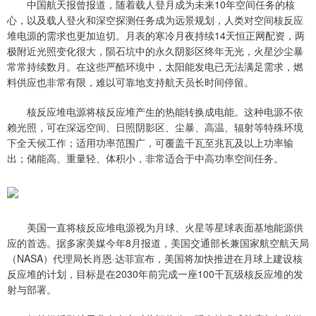
中国航天报曾报道，随着载人登月成为未来10年空间任务的核
心，以及载人登火和深空探测任务成为远景规划，人类对空间核反应
堆电源的需求也更加迫切。月表的寒冷月夜持续14天恒正网配资，两
极附近光照变化很大，陨石坑中的永久阴影区终年无光，火星沙尘暴
常常持续数月。在这些严酷环境中，太阳能发电已无法满足需求，燃
料供应也非常有限，难以可靠地支持航天员长时间停留。
核反应堆电源将核反应堆产生的热能转换成电能。这种电源不依
赖光照，可在深远空间、日照阴影区、尘暴、高温、辐射等特殊环境
下全天候工作；适用功率范围广，可覆盖千瓦至兆瓦及以上功率输
出；储能高、重量轻、体积小，非常适合于中高功率空间任务。
美国一直将核反应堆电源视为月球、火星等星球表面基地能源供
应的首选。据多家美媒今年8月报道，美国交通部长兼国家航空航天局
（NASA）代理局长肖恩·达菲宣布，美国将加快推进在月球上建设核
反应堆的计划，目标是在2030年前完成一座100千瓦级核反应堆的发
射与部署。