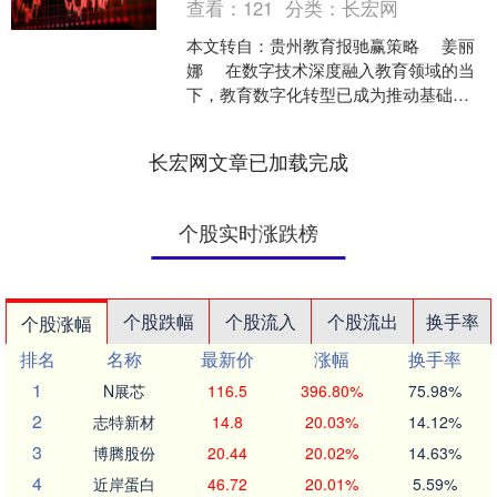
查看：
121
分类：
长宏网
本文转自：贵州教育报驰赢策略 姜丽
娜 在数字技术深度融入教育领域的当
下，教育数字化转型已成为推动基础教
育高质量发展的核心引擎。小学作为育
人启蒙的....
长宏网文章已加载完成
个股实时涨跌榜
个股跌幅
个股流入
个股流出
换手率
个股涨幅
排名
名称
最新价
涨幅
换手率
1
N展芯
116.5
396.80%
75.98%
2
志特新材
14.8
20.03%
14.12%
3
博腾股份
20.44
20.02%
14.63%
4
近岸蛋白
46.72
20.01%
5.59%