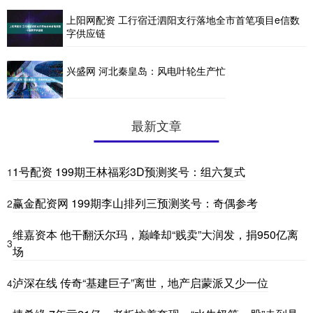
上阳网配资 工行宿迁泗阳支行落地全市首笔项目e信数
字供应链
兴盛网 河北秦皇岛：风电叶轮生产忙
最新文章
1号配资 199期王林福彩3D预测奖号：组六复式
1
赢金配资网 199期李山排列三预测奖号：奇偶参考
2
维嘉资本 他干翻沃尔玛，巅峰却“贱卖”大润发，捐950亿离
3
场
泸深在线 传奇“基建巨子”离世，地产启蒙派又少一位
4