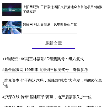
上阳网配资 工行宿迁泗阳支行落地全市首笔项目e信数
字供应链
兴盛网 河北秦皇岛：风电叶轮生产忙
最新文章
1号配资 199期王林福彩3D预测奖号：组六复式
1
赢金配资网 199期李山排列三预测奖号：奇偶参考
2
维嘉资本 他干翻沃尔玛，巅峰却“贱卖”大润发，捐950亿离
3
场
泸深在线 传奇“基建巨子”离世，地产启蒙派又少一位
4