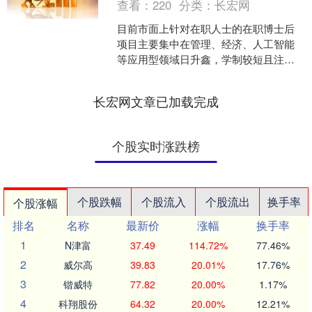
查看：
220
分类：
长宏网
目前市面上针对在职人士的在职博士后
项目主要集中在管理、经济、人工智能
等应用型领域日升鑫，学制较短且注重
实践与学术结合。以下是综合整理的相
关信息： 一、常见研究方....
长宏网文章已加载完成
个股实时涨跌榜
个股跌幅
个股流入
个股流出
换手率
个股涨幅
排名
名称
最新价
涨幅
换手率
1
N津富
37.49
114.72%
77.46%
2
威尔高
39.83
20.01%
17.76%
3
锴威特
77.82
20.00%
1.17%
4
科翔股份
64.32
20.00%
12.21%