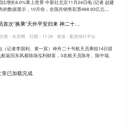
比增长6.0%掌上世界 中新社北京11月24日电 (记者 赵建
的数据显示，10月份，全国共销售彩票468.93亿元....
泓利财富 中国航天员首次“换乘”天外平安归来 神二十乘组状态良好创在轨驻留时长新纪录
分类：
长宏网
日期：11-24
来源：配资排行平台
日电（记者李国利、黄一宸）神舟二十号航天员乘组14日搭
飞船返回东风着陆场泓利财富，3名航天员陈冬、陈中瑞、
文章已加载完成