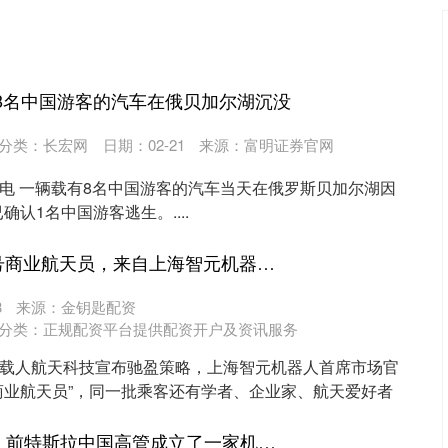
8名中国游客的汽车在俄贝加尔湖沉没
分类：
长宏网
日期：02-21
来源：富明证券官网
日电 一辆载有8名中国游客的汽车当天在俄罗斯贝加尔湖因
认1名中国游客逃生。....
驰盈策略 中国001号商业航天员，来自上海智元机器人，预计2028年实现太空旅游
3
来源：金钥匙配资
分类：
正规配资平台提供配资开户及资讯服务
者载人航天科技宣布驰盈策略，上海智元机器人首席市场官
号商业航天员”，同一批乘客还有学者、企业家、航天爱好者
宏泰 对标Optimus，前特斯拉中国高管成立了一家机器人公司