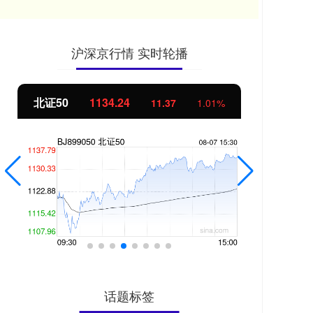
沪深京行情 实时轮播
北证50
1134.24
创
11.37
1.01%
话题标签