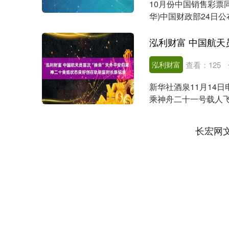
10月份中国销售彩票同
华)中国财政部24日公布
泓利财富
查看：
125
新华社酒泉11月14
乘神舟二十一号载人
王杰身体状态良好....
长宏网