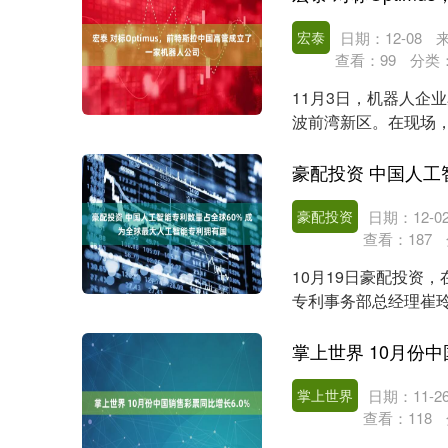
宏泰
日期：12-08
查看：
99
分类
11月3日，机器人企
波前湾新区。在现场，
Dynami....
深证成指
14311.01
.68
1.02%
200.89
1
豪配投资
日期：12-0
查看：
187
10月19日豪配投资
专利事务部总经理崔
60%，已然成为全球最..
掌上世界 10月份中
掌上世界
日期：11-2
查看：
118