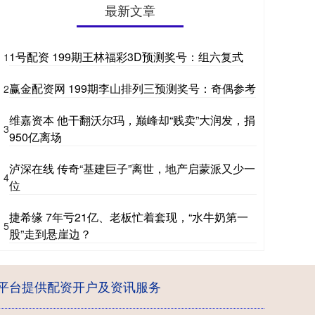
最新文章
1号配资 199期王林福彩3D预测奖号：组六复式
1
赢金配资网 199期李山排列三预测奖号：奇偶参考
2
维嘉资本 他干翻沃尔玛，巅峰却“贱卖”大润发，捐
3
950亿离场
泸深在线 传奇“基建巨子”离世，地产启蒙派又少一
4
位
捷希缘 7年亏21亿、老板忙着套现，“水牛奶第一
5
股”走到悬崖边？
平台提供配资开户及资讯服务