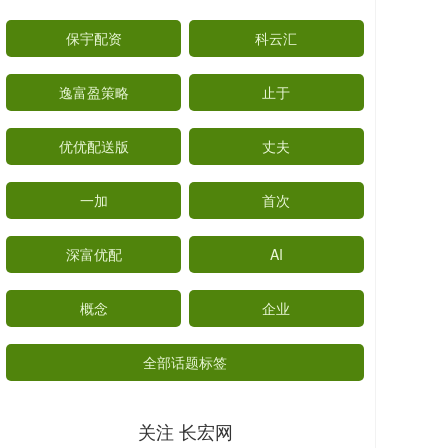
保宇配资
科云汇
逸富盈策略
止于
优优配送版
丈夫
一加
首次
深富优配
AI
概念
企业
全部话题标签
关注 长宏网