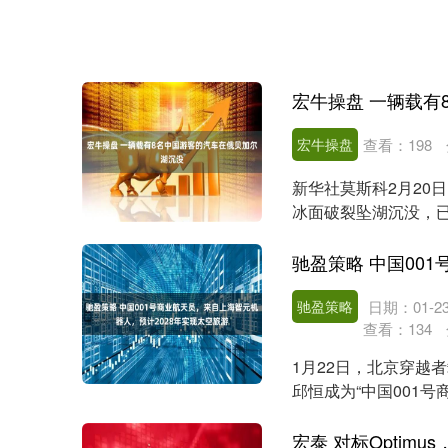
宏牛操盘 一辆载有
宏牛操盘
查看：
198
新华社莫斯科2月20
冰面破裂坠湖沉没，已确
驰盈策略
日期：01-2
查看：
134
1月22日，北京穿越
邱恒成为“中国001
等十余人，以及....