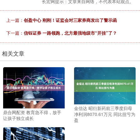
长宏网提示：文章来自网络，不代表本站观点。
上一篇：
创盈中心 刚刚！证监会对三家券商发出了警示函
下一篇：
信钰证券 一路领跑，北方最强地级市“开挂”了？
相关文章
金信达 昭衍新药前三季度归母
鼎合网配资 教育急不得，放手
净利润8070.61万元 同比扭亏为
让孩子独立成长
盈