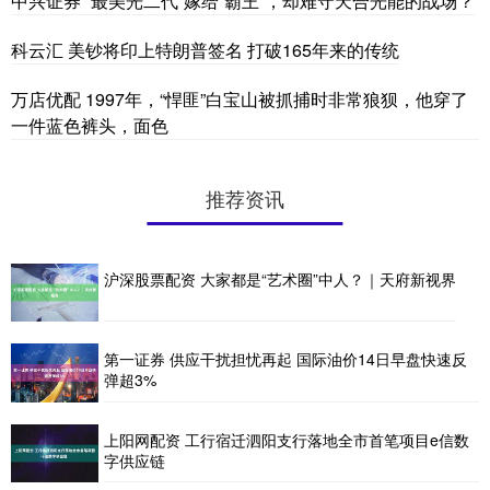
中兴证券 “最美光二代”嫁给“霸王”，却难守天合光能的战场？
科云汇 美钞将印上特朗普签名 打破165年来的传统
万店优配 1997年，“悍匪”白宝山被抓捕时非常狼狈，他穿了
一件蓝色裤头，面色
推荐资讯
沪深股票配资 大家都是“艺术圈”中人？｜天府新视界
第一证券 供应干扰担忧再起 国际油价14日早盘快速反
弹超3%
上阳网配资 工行宿迁泗阳支行落地全市首笔项目e信数
字供应链