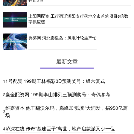
上阳网配资 工行宿迁泗阳支行落地全市首笔项目e信数
字供应链
兴盛网 河北秦皇岛：风电叶轮生产忙
最新文章
1号配资 199期王林福彩3D预测奖号：组六复式
1
赢金配资网 199期李山排列三预测奖号：奇偶参考
2
维嘉资本 他干翻沃尔玛，巅峰却“贱卖”大润发，捐950亿离
3
场
泸深在线 传奇“基建巨子”离世，地产启蒙派又少一位
4