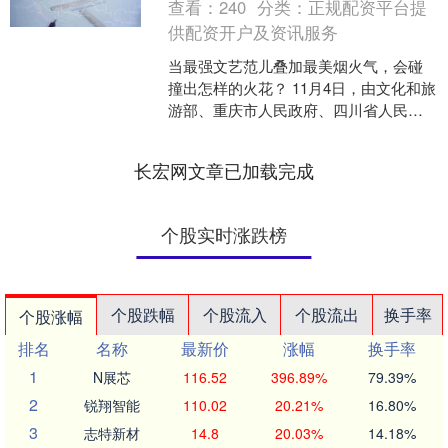
查看：
240
分类：
正规配资平台提
供配资开户及资讯服务
当最强文艺范儿叠加最美烟火气，会碰
撞出怎样的火花？ 11月4日，由文化和旅
游部、重庆市人民政府、四川省人民政
府共同主办的第十四届中国艺术节在重
庆落下帷幕。作为专....
长宏网文章已加载完成
个股实时涨跌榜
个股跌幅
个股流入
个股流出
换手率
个股涨幅
排名
名称
最新价
涨幅
换手率
1
N展芯
116.52
396.89%
79.39%
2
锐翔智能
110.02
20.21%
16.80%
3
志特新材
14.8
20.03%
14.18%