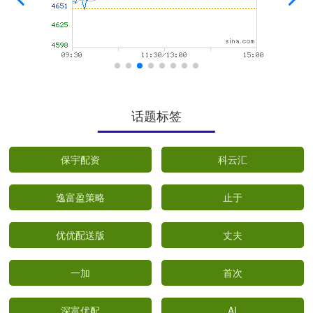
话题标签
保宇配资
科云汇
逸富盈策略
止于
优优配送版
丈夫
一加
首次
深富优配
AI