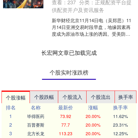
查看：
237
分类：
正规配资平台提
供配资开户及资讯服务
新华财经北京11月14日电（吴郑思）11
月14日亚洲交易时段早盘，地缘因素再
度成为原油市场上涨的诱因。受美防长
宣布启动“南方之矛”行动消息的影响，国
际原油价格自....
长宏网文章已加载完成
个股实时涨跌榜
个股跌幅
个股流入
个股流出
换手率
个股涨幅
排名
名称
最新价
涨幅
换手率
1
毕得医药
73.92
20.00%
11.62%
2
百普赛斯
77.7
20.00%
23.31%
3
北方长龙
113.23
20.00%
12.25%