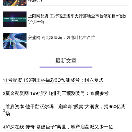
上阳网配资 工行宿迁泗阳支行落地全市首笔项目e信数
字供应链
兴盛网 河北秦皇岛：风电叶轮生产忙
最新文章
1号配资 199期王林福彩3D预测奖号：组六复式
1
赢金配资网 199期李山排列三预测奖号：奇偶参考
2
维嘉资本 他干翻沃尔玛，巅峰却“贱卖”大润发，捐950亿离
3
场
泸深在线 传奇“基建巨子”离世，地产启蒙派又少一位
4