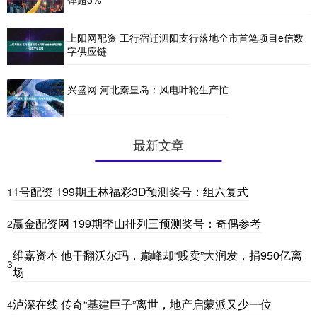
上阳网配资 工行宿迁泗阳支行落地全市首笔项目e信数
字供应链
兴盛网 河北秦皇岛：风电叶轮生产忙
最新文章
1号配资 199期王林福彩3D预测奖号：组六复式
1
赢金配资网 199期李山排列三预测奖号：奇偶参考
2
维嘉资本 他干翻沃尔玛，巅峰却“贱卖”大润发，捐950亿离
3
场
泸深在线 传奇“基建巨子”离世，地产启蒙派又少一位
4