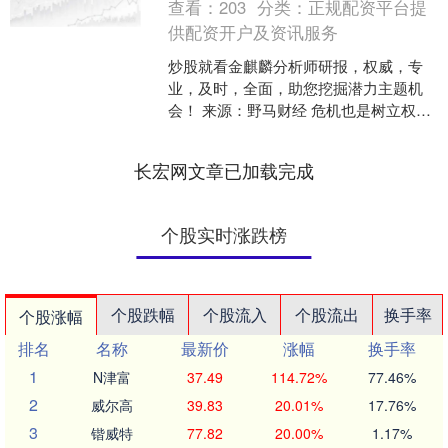
查看：
203
分类：
正规配资平台提
供配资开户及资讯服务
炒股就看金麒麟分析师研报，权威，专
业，及时，全面，助您挖掘潜力主题机
会！ 来源：野马财经 危机也是树立权威
的最佳契机，“光伏女神”能否挺过这一
关？ 作者 | 于....
长宏网文章已加载完成
个股实时涨跌榜
个股跌幅
个股流入
个股流出
换手率
个股涨幅
排名
名称
最新价
涨幅
换手率
1
N津富
37.49
114.72%
77.46%
2
威尔高
39.83
20.01%
17.76%
3
锴威特
77.82
20.00%
1.17%