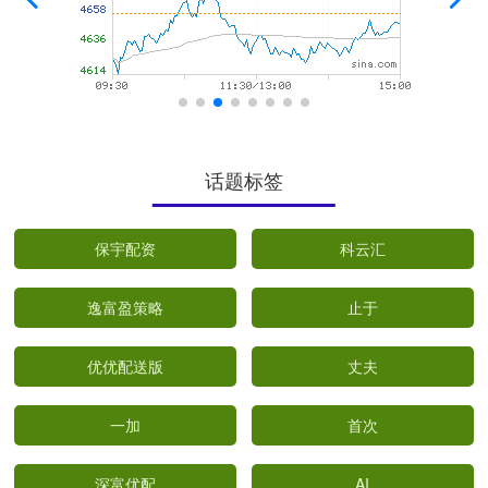
话题标签
保宇配资
科云汇
逸富盈策略
止于
优优配送版
丈夫
一加
首次
深富优配
AI