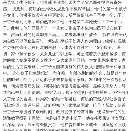
是选择了生下孩子，想着或许何洪会因为当了父亲而变得更有责任
感。 没想到，何洪的重男轻女思想依旧根深蒂固。他们的第一个孩子
是女儿，何洪不仅没有变得更勤劳，反而催促张杏子再生一个儿子。
张杏子感到无奈，却仍然答应了他，于是第二年她便生下了一个儿
子。此时，他们已经有了一个儿女，张杏子本以为自己可以安稳下
来，然而此时的何洪却并不满足，要求她继续生孩子。 就在张杏子认
为自己可以停止生育时，何洪以存钱不如存人作为理由，继续劝说她
生更多的孩子。在何洪的说服下，张杏子连续生下了9个孩子。 最
初，家中孩子较少，大女儿还可以上学。可是随着孩子越来越多，何
洪的收入始终不足以支撑这个庞大家庭的开销。大女儿最终辍学，家
里的生活变得艰难，张杏子只能将所有的精力投入到照顾孩子和家务
中。 这些孩子们生活艰难，每年唯一能够吃到肉的机会，就是过年祭
祖的时候。然而，命运似乎并未眷顾这个家庭。2016年的一次祭祖活
动，何洪因酒后失控，和同村的何覆海发生冲突，最终失手杀人，导
致自己被判无期徒刑。 锒铛入狱，孩子的悲剧 何洪被捕后，张杏子陷
入了无尽的困境。作为家中的唯一顶梁柱，何洪的突然入狱让张杏子
无比绝望。幸运的是，政府得知他们家境贫困后，给予了帮助，使得
张杏子一家度过了艰难时刻。政府提供了经济补助，使得孩子们的生
活和教育得到了保障。 何君徽作为家中长子，他在接受采访时表示自
己深感后悔，甚至有些恨父亲。他在责任重压下成长，肩负起了照顾
弟弟妹妹的重担，甚至没有时间享受自己的童年。网友们也纷纷表示