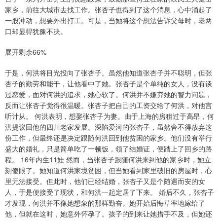
家乡，前往大城市去找工作。张杏子也得到了这个消息，心中涌起了
一股冲动，想要外出打工。可是，当她将这个想法告诉父母时，老两
口却显得犹豫不决。
展开剩余66%
于是，何洪将目光投向了张杏子。虽然他知道张杏子并不聪明，但张
杏子的勤劳和能干，让他看中了她。张杏子是个单纯的女人，没有谈
过恋爱，面对何洪的追求，她心软了。何洪并不嫌弃她的智力问题，
反而让张杏子觉得很温暖。张杏子把自己的工资交给了何洪，对他言
听计从。 何洪表明，想娶张杏子为妻。由于上海的房租过于高昂，何
洪提议回他的四川老家发展。深陷爱河的张杏子，虽然舍不得放弃这
份工作，但最终还是决定跟随何洪回到他贫困的家乡。他们没有举行
盛大的婚礼，只是简单吃了一顿饭，领了结婚证，便踏上了回乡的路
程。 16年内生11娃 然而，当张杏子跟随何洪来到他的家乡时，她立
刻傻眼了。她知道何洪家境贫困，但当她看到家里破旧的房屋时，心
里无法接受。但此时，他们已经结婚，张杏子又是个随遇而安的女
人，于是便接受了现状，和何洪一起定居了下来。 婚后不久，张杏子
才发现，何洪并不像她想象的那样勤奋。她开始后悔草率地嫁给了
他，但就在这时，她意外怀孕了。孩子的到来让她措手不及，但她还