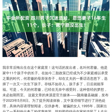
我非常后悔出生在这个家庭里！这句话的发出者，名叫何君徽。他是
家中11个孩子中的长子。在如今二胎政策已经成为不少家庭难以承受
之重的时代，何君徽的母亲张杏子，却在丈夫的一番话语忽悠下，选
择了一次又一次生下孩子。存钱不如存人，孩子多了，日后就能享
福。可是，今天的何君徽，已经在无奈中感受到，这种曾经的梦想，
未必如期而至。 这篇文章的来源是官方媒体——陇南徽县融媒，发布
于2023年5月8日。为了提升阅读体验，文中某些细节进行了润色处
理，具体内容请理智阅读，仅供参考。 被骗的女人 1995年，国家出
台了一系列外出务工的优惠政策，鼓励那些待业在家的农民工人走出