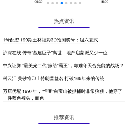
热点资讯
1号配资 199期王林福彩3D预测奖号：组六复式
泸深在线 传奇“基建巨子”离世，地产启蒙派又少一位
中兴证券 “最美光二代”嫁给“霸王”，却难守天合光能的战场？
科云汇 美钞将印上特朗普签名 打破165年来的传统
万店优配 1997年，“悍匪”白宝山被抓捕时非常狼狈，他穿了
一件蓝色裤头，面色
推荐资讯